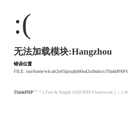
:(
无法加载模块:Hangzhou
错误位置
FILE: /usr/home/wh-ab2o65ijoxqhrb0u42u/htdocs/ThinkPH
3.1.3
ThinkPHP
{ Fast & Simple OOP PHP Framework } -- 