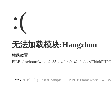
:(
无法加载模块:Hangzhou
错误位置
FILE: /usr/home/wh-ab2o65ijoxqhrb0u42u/htdocs/ThinkPH
3.1.3
ThinkPHP
{ Fast & Simple OOP PHP Framework } -- 