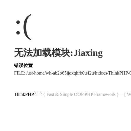
:(
无法加载模块:Jiaxing
错误位置
FILE: /usr/home/wh-ab2o65ijoxqhrb0u42u/htdocs/ThinkPH
3.1.3
ThinkPHP
{ Fast & Simple OOP PHP Framework } -- 