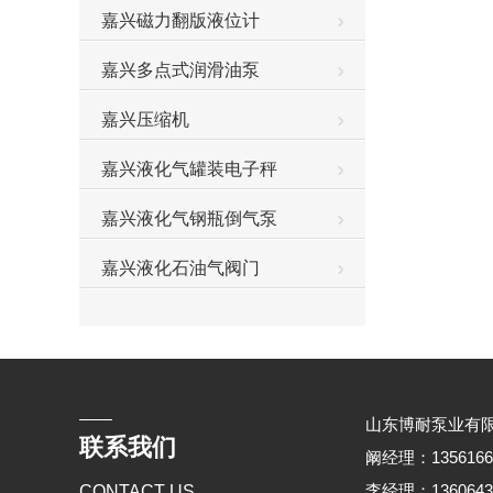
嘉兴磁力翻版液位计
嘉兴多点式润滑油泵
嘉兴压缩机
嘉兴液化气罐装电子秤
嘉兴液化气钢瓶倒气泵
嘉兴液化石油气阀门
山东博耐泵业有
联系我们
阚经理：135616676
李经理：136064368
CONTACT US