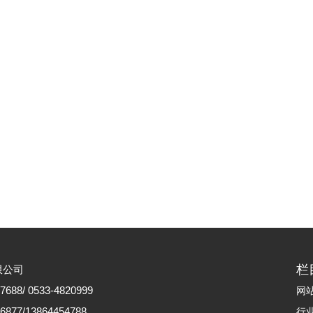
栏
限公司
88/ 0533-4820999
网
77/13864454788
行