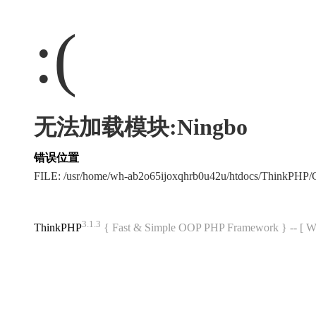
:(
无法加载模块:Ningbo
错误位置
FILE: /usr/home/wh-ab2o65ijoxqhrb0u42u/htdocs/ThinkPH
3.1.3
ThinkPHP
{ Fast & Simple OOP PHP Framework } -- 