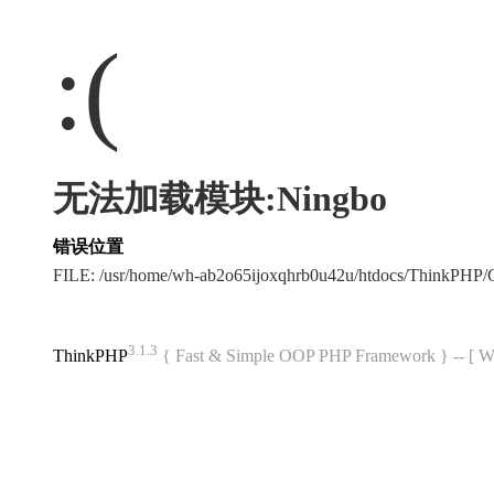
:(
无法加载模块:Ningbo
错误位置
FILE: /usr/home/wh-ab2o65ijoxqhrb0u42u/htdocs/ThinkPH
3.1.3
ThinkPHP
{ Fast & Simple OOP PHP Framework } -- 