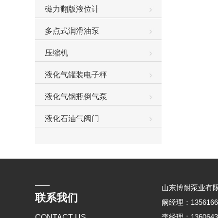
磁力翻版液位计
多点式润滑油泵
压缩机
液化气罐装电子秤
液化气钢瓶倒气泵
液化石油气阀门
山东博耐泵业有
联系我们
阚经理：135616676
李经理：136064368
CONTACT US