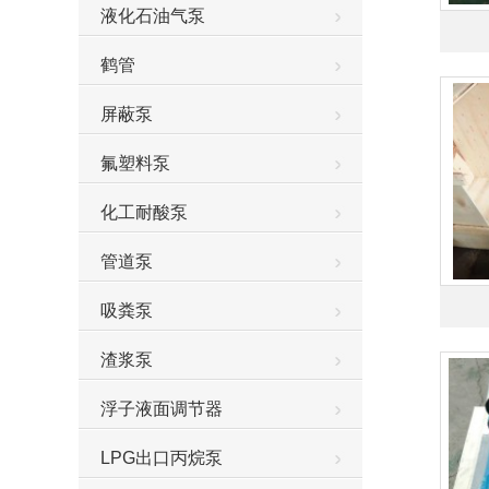
液化石油气泵
鹤管
屏蔽泵
氟塑料泵
化工耐酸泵
管道泵
吸粪泵
渣浆泵
浮子液面调节器
LPG出口丙烷泵