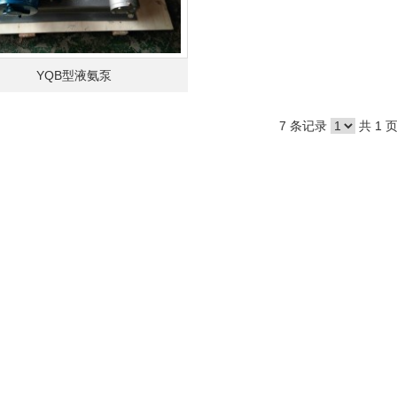
YQB型液氨泵
7 条记录
共 1 