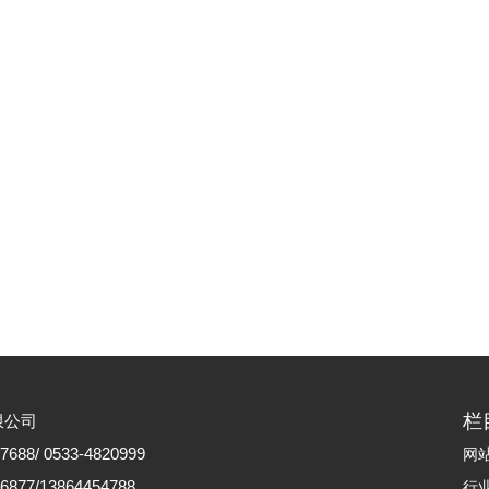
栏
限公司
88/ 0533-4820999
网
77/13864454788
行