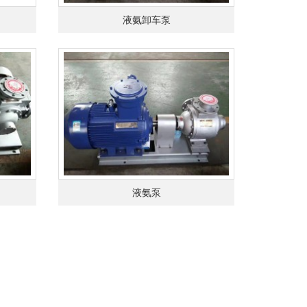
液氨卸车泵
液氨泵