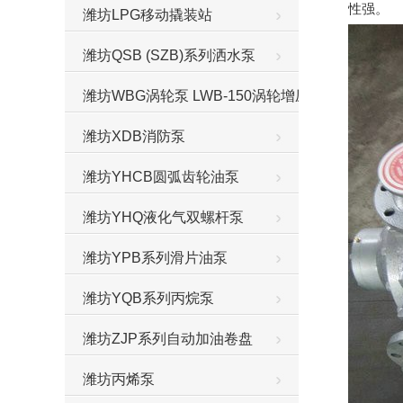
性强。
潍坊LPG移动撬装站
潍坊QSB (SZB)系列洒水泵
潍坊WBG涡轮泵 LWB-150涡轮增压泵
潍坊XDB消防泵
潍坊YHCB圆弧齿轮油泵
潍坊YHQ液化气双螺杆泵
潍坊YPB系列滑片油泵
潍坊YQB系列丙烷泵
潍坊ZJP系列自动加油卷盘
潍坊丙烯泵