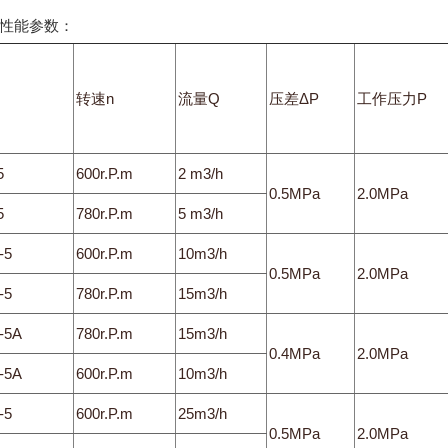
能参数：
转速n
流量Q
压差ΔP
工作压力P
5
600r.P.m
2 m3/h
0.5MPa
2.0MPa
5
780r.P.m
5 m3/h
-5
600r.P.m
10m3/h
0.5MPa
2.0MPa
-5
780r.P.m
15m3/h
-5A
780r.P.m
15m3/h
0.4MPa
2.0MPa
-5A
600r.P.m
10m3/h
-5
600r.P.m
25m3/h
0.5MPa
2.0MPa