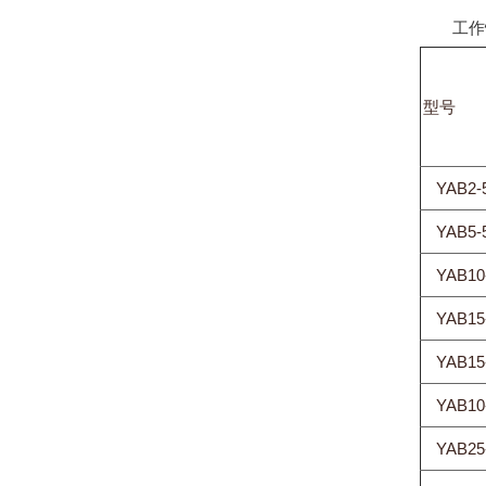
工作性
型号
YAB2-
YAB5-
YAB10
YAB15
YAB15
YAB10
YAB25