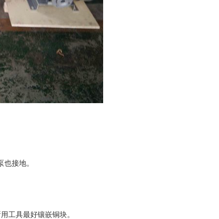
泵也接地。
，所用工具最好镶嵌铜块。