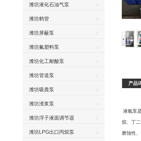
潍坊液化石油气泵
潍坊鹤管
潍坊屏蔽泵
潍坊氟塑料泵
潍坊化工耐酸泵
潍坊管道泵
产品
潍坊吸粪泵
潍坊渣浆泵
液氨泵是
潍坊浮子液面调节器
烷、丁二
潍坊LPG出口丙烷泵
磨蚀性、