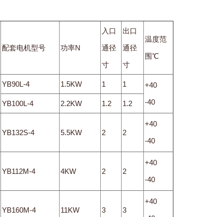
入口
出口
温度范
配套电机型号
功率N
通径
通径
围℃
寸
寸
YB90L-4
1.5KW
1
1
+40
-40
YB100L-4
2.2KW
1.2
1.2
+40
YB132S-4
5.5KW
2
2
-40
+40
YB112M-4
4KW
2
2
-40
+40
YB160M-4
11KW
3
3