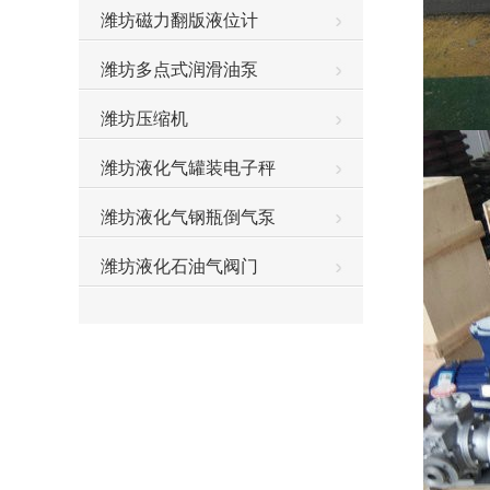
潍坊磁力翻版液位计
潍坊多点式润滑油泵
潍坊压缩机
潍坊液化气罐装电子秤
潍坊液化气钢瓶倒气泵
潍坊液化石油气阀门