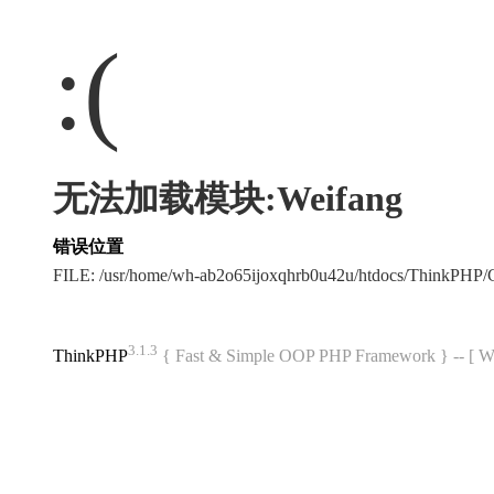
:(
无法加载模块:Weifang
错误位置
FILE: /usr/home/wh-ab2o65ijoxqhrb0u42u/htdocs/ThinkPH
3.1.3
ThinkPHP
{ Fast & Simple OOP PHP Framework } -- 