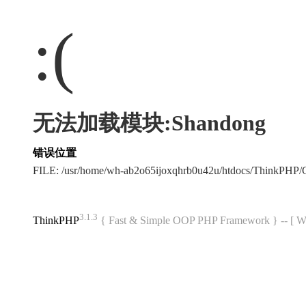
:(
无法加载模块:Shandong
错误位置
FILE: /usr/home/wh-ab2o65ijoxqhrb0u42u/htdocs/ThinkPH
3.1.3
ThinkPHP
{ Fast & Simple OOP PHP Framework } -- 