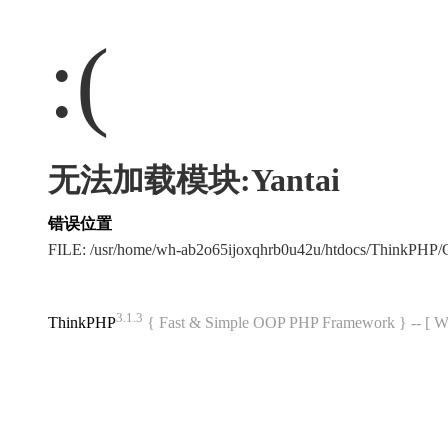
:(
无法加载模块:Yantai
错误位置
FILE: /usr/home/wh-ab2o65ijoxqhrb0u42u/htdocs/ThinkPH
3.1.3
ThinkPHP
{ Fast & Simple OOP PHP Framework } -- 