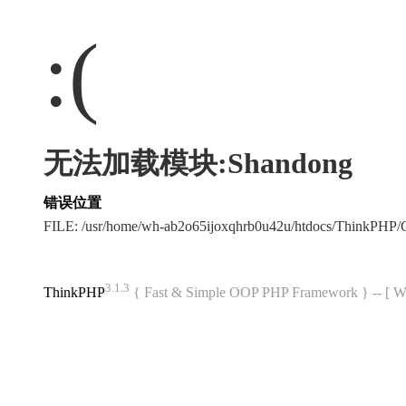
:(
无法加载模块:Shandong
错误位置
FILE: /usr/home/wh-ab2o65ijoxqhrb0u42u/htdocs/ThinkPH
3.1.3
ThinkPHP
{ Fast & Simple OOP PHP Framework } -- 