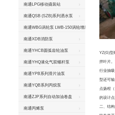
南通LPG移动撬装站
南通QSB (SZB)系列洒水泵
南通WBG涡轮泵 LWB-150涡轮增压泵
南通XDB消防泵
南通YHCB圆弧齿轮油泵
YZ(G
拌叶片。
南通YHQ液化气双螺杆泵
行业抽吸
南通YPB系列滑片油泵
型还可输
南通YQB系列丙烷泵
点扬程（m
南通ZJP系列自动加油卷盘
的设计点
二、结构
南通丙烯泵