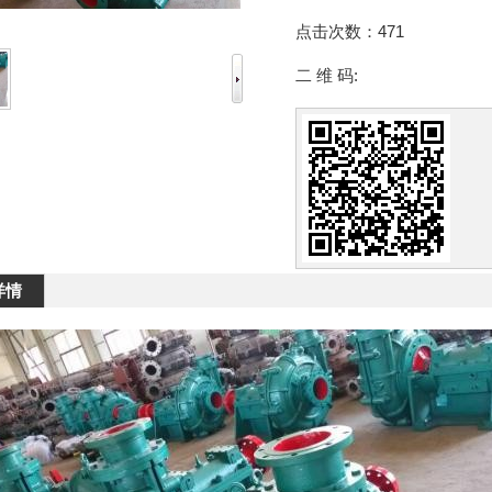
点击次数：
471
二 维 码:
详情