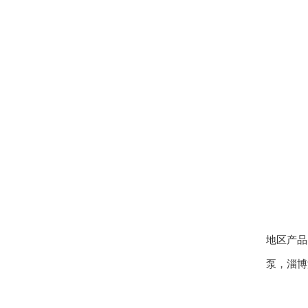
地区产
泵
，
淄博