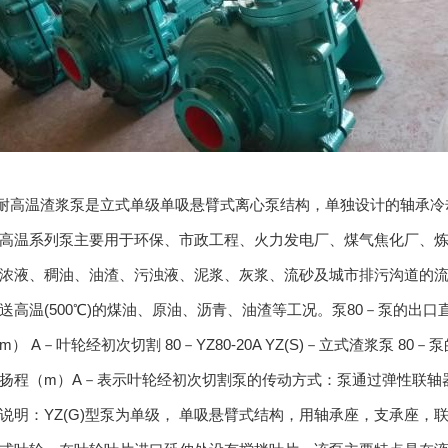
)型耐高温渣浆泵是立式单级单吸悬臂式离心泵结构，单独设计的轴承
高温系列泵主要用于环保、市政工程、火力发电厂、煤气焦化厂、
浓液、稠油、油渣、污浊液、泥浆、灰浆、流砂及城市排污沟道的流动
送高温(500℃)的煤油、原油、沥青、油渣等工况。泵80－泵的出口直
） A－叶轮经初次切割 80－YZ80-20A YZ(S)－立式渣浆泵 80
扬程（m）A－表示叶轮经初次切割泵的传动方式：泵通过弹性联轴
说明：YZ(G)型泵为单级， 单吸悬臂式结构，用轴承座，支承座