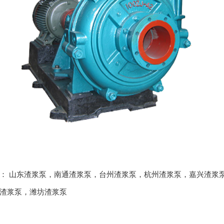
品：
山东渣浆泵
，
南通渣浆泵
，
台州渣浆泵
，
杭州渣浆泵
，
嘉兴渣浆
渣浆泵
，
潍坊渣浆泵