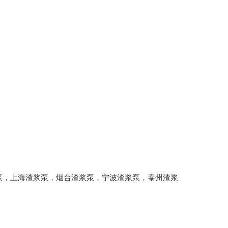
泵
，
上海渣浆泵
，
烟台渣浆泵
，
宁波渣浆泵
，
泰州渣浆